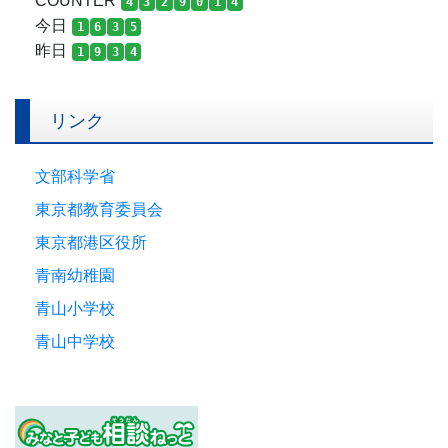
COUNTER
4
3
2
9
0
1
4
今日
1
6
3
5
昨日
1
9
3
4
リンク
文部科学省
東京都教育委員会
東京都港区役所
青南幼稚園
青山小学校
青山中学校