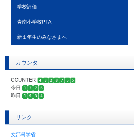
学校評価
青南小学校PTA
新１年生のみなさまへ
カウンタ
COUNTER
4
3
2
8
7
5
5
今日
1
3
7
6
昨日
1
9
3
4
リンク
文部科学省