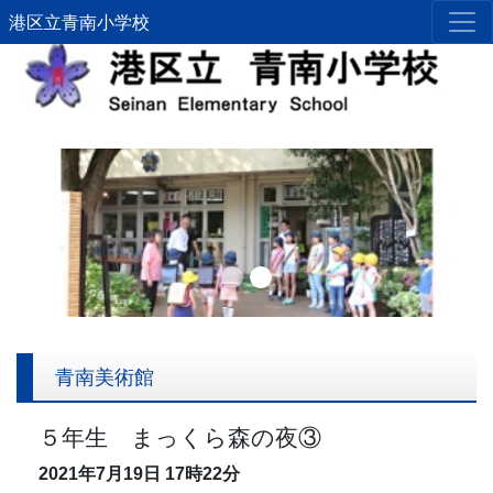
港区立青南小学校
Previous
Next
青南美術館
５年生 まっくら森の夜③
2021年7月19日
17時22分