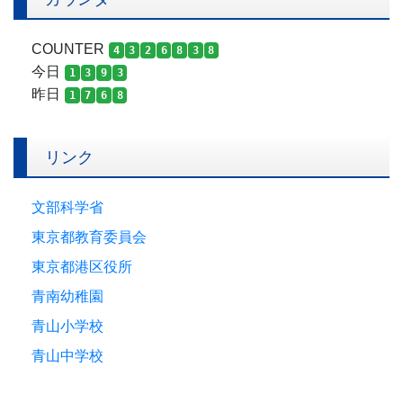
COUNTER
4
3
2
6
8
3
8
今日
1
3
9
3
昨日
1
7
6
8
リンク
文部科学省
東京都教育委員会
東京都港区役所
青南幼稚園
青山小学校
青山中学校