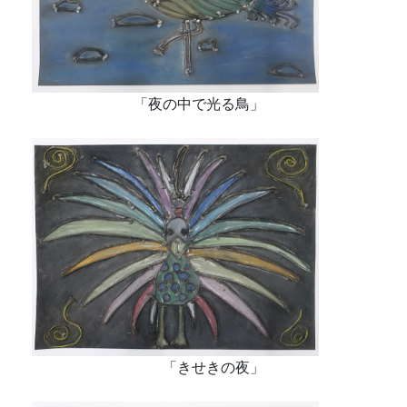
「夜の中で光る鳥」
「きせきの夜」