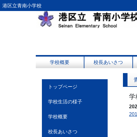
港区立青南小学校
学校概要
校長あいさつ
トップページ
学
学校生活の様子
20
20
学校概要
校長あいさつ