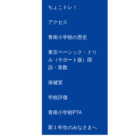
ちょこトレ！
アクセス
青南小学校の歴史
東京ベーシック・ドリ
ル（サポート版）国
語・算数
保健室
学校評価
青南小学校PTA
新１年生のみなさまへ