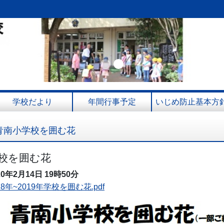
Previous
Next
学校だより
年間行事予定
いじめ防止基本方
青南小学校を囲む花
校を囲む花
20年2月14日
19時50分
18年~2019年学校を囲む花.pdf