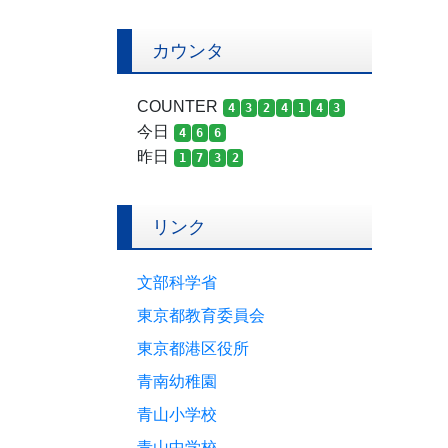
カウンタ
COUNTER
4
3
2
4
1
4
3
今日
4
6
6
昨日
1
7
3
2
リンク
文部科学省
東京都教育委員会
東京都港区役所
青南幼稚園
青山小学校
青山中学校