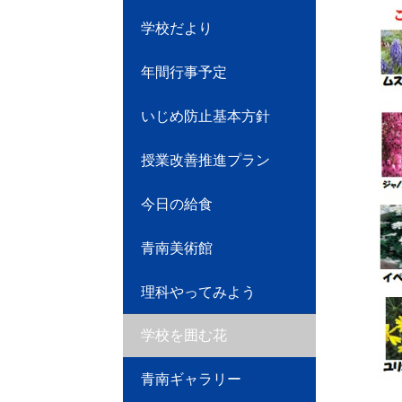
学校だより
年間行事予定
いじめ防止基本方針
授業改善推進プラン
今日の給食
青南美術館
理科やってみよう
学校を囲む花
青南ギャラリー