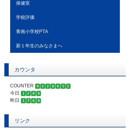
保健室
学校評価
青南小学校PTA
新１年生のみなさまへ
カウンタ
COUNTER
4
3
2
6
6
5
1
今日
1
2
0
6
昨日
1
7
6
8
リンク