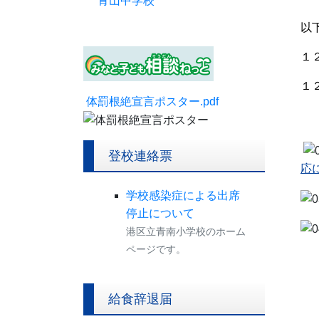
青山中学校
以
１
１
体罰根絶宣言ポスター.pdf
登校連絡票
応に
学校感染症による出席
停止について
港区立青南小学校のホーム
ページです。
給食辞退届