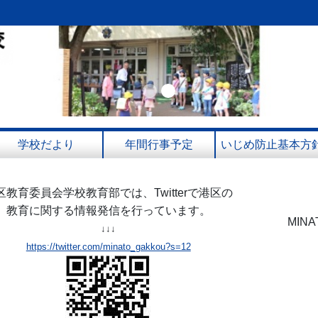
Previous
Next
学校だより
年間行事予定
いじめ防止基本方
区教育委員会学校教育部では、Twitterで港区の
教育に関する情報発信を行っています。
MIN
↓↓↓
https://twitter.com/minato_gakkou?s=12