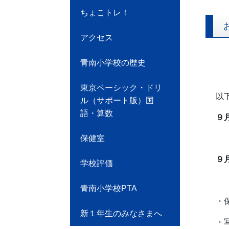
ちょこトレ！
アクセス
青南小学校の歴史
東京ベーシック・ドリ
以
ル（サポート版）国
語・算数
９
保健室
午
９
学校評価
青南小学校PTA
・
新１年生のみなさまへ
・