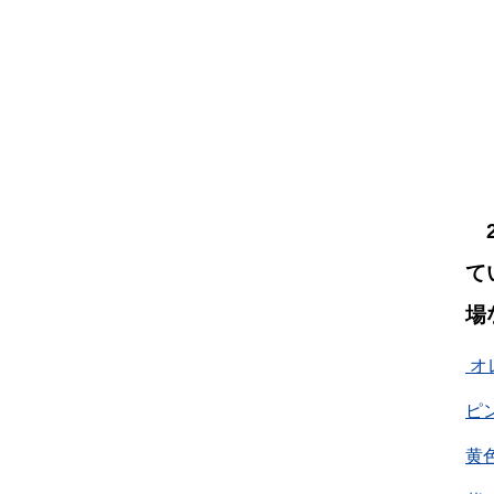
2
て
場
オ
ピン
黄色