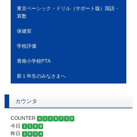
東京ベーシック・ドリル（サポート版）国語・
算数
保健室
学校評価
青南小学校PTA
新１年生のみなさまへ
カウンタ
COUNTER
4
3
2
8
7
5
9
今日
1
3
8
0
昨日
1
9
3
4