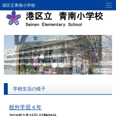
港区立青南小学校
Previous
Next
学校生活の様子
校外学習４年
2016年2月24日
07時08分