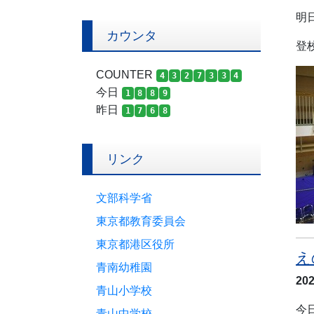
明
カウンタ
登
COUNTER
4
3
2
7
3
3
4
今日
1
8
8
9
昨日
1
7
6
8
リンク
文部科学省
東京都教育委員会
東京都港区役所
え
青南幼稚園
20
青山小学校
今
青山中学校