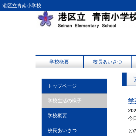
港区立青南小学校
学校概要
校長あいさつ
トップページ
学
学校生活の様子
20
学校概要
今
校長あいさつ
ど