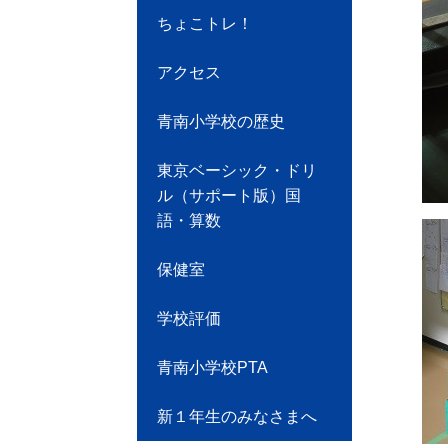
ちょこトレ！
アクセス
青南小学校の歴史
東京ベーシック・ドリ
ル（サポート版）国
語・算数
保健室
学校評価
青南小学校PTA
新１年生のみなさまへ