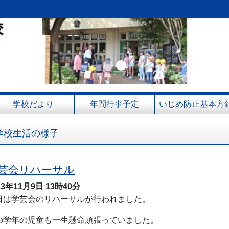
Previous
Next
学校だより
年間行事予定
いじめ防止基本方
学校生活の様子
芸会リハーサル
23年11月9日
13時40分
日は学芸会のリハーサルが行われました。
の学年の児童も一生懸命頑張っていました。