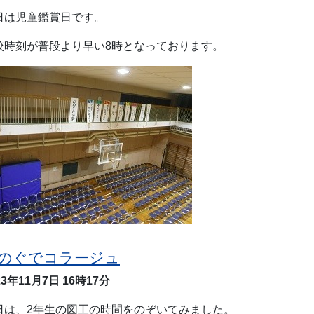
日は児童鑑賞日です。
校時刻が普段より早い8時となっております。
のぐでコラージュ
23年11月7日
16時17分
日は、2年生の図工の時間をのぞいてみました。