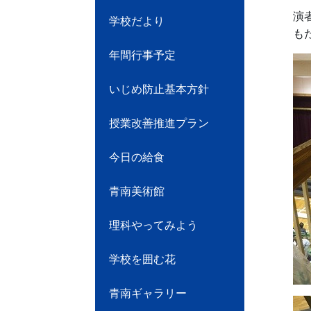
演
学校だより
も
年間行事予定
いじめ防止基本方針
授業改善推進プラン
今日の給食
青南美術館
理科やってみよう
学校を囲む花
青南ギャラリー