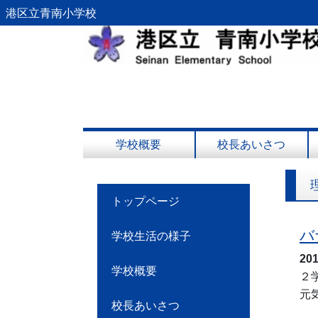
港区立青南小学校
学校概要
校長あいさつ
トップページ
バ
学校生活の様子
20
学校概要
２
元
校長あいさつ