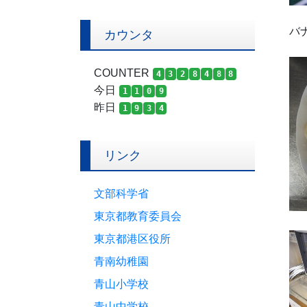
バ
カウンタ
COUNTER
4
3
2
8
4
8
8
今日
1
1
0
9
昨日
1
9
3
4
リンク
文部科学省
東京都教育委員会
東京都港区役所
青南幼稚園
青山小学校
青山中学校