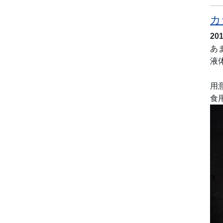
カ
20
あ
液
用
食