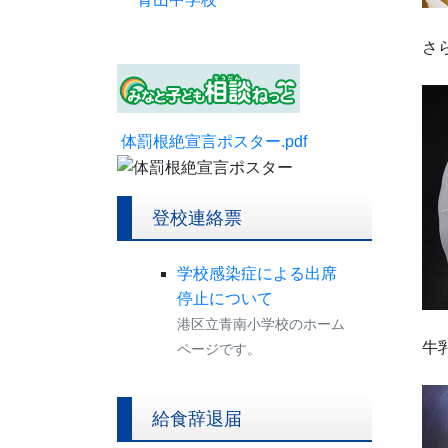
さ
体罰根絶宣言ポスター.pdf
登校連絡票
学校感染症による出席
停止について
港区立青南小学校のホーム
牛
ページです。
給食辞退届