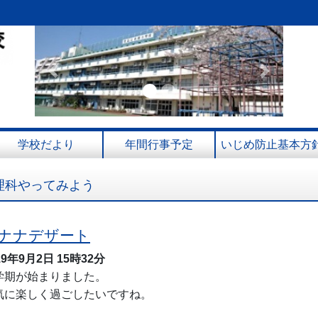
Previous
Next
学校だより
年間行事予定
いじめ防止基本方
理科やってみよう
ナナデザート
19年9月2日
15時32分
学期が始まりました。
気に楽しく過ごしたいですね。