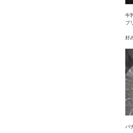
牛
プ
好
バ