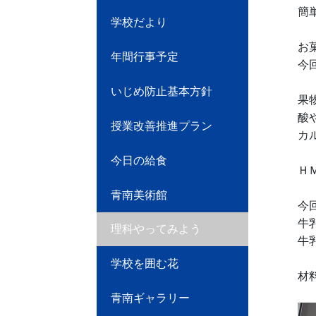
簡
学校だより
お
年間行事予定
今
いじめ防止基本方針
果
酸
授業改善推進プラン
カ
今日の給食
Ｈ
青南美術館
今
牛
理科やってみよう
牛
学校を囲む花
材
青南ギャラリー