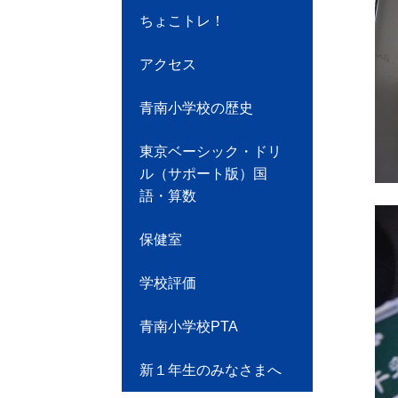
ちょこトレ！
アクセス
青南小学校の歴史
東京ベーシック・ドリ
ル（サポート版）国
語・算数
保健室
学校評価
青南小学校PTA
新１年生のみなさまへ